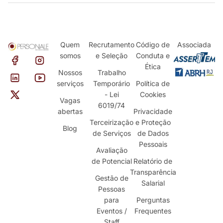
Quem
Recrutamento
Código de
Associada
somos
e Seleção
Conduta e
Ética
Nossos
Trabalho
serviços
Temporário
Política de
- Lei
Cookies
Vagas
6019/74
abertas
Privacidade
Terceirização
e Proteção
Blog
de Serviços
de Dados
Pessoais
Avaliação
de Potencial
Relatório de
Transparência
Gestão de
Salarial
Pessoas
para
Perguntas
Eventos /
Frequentes
Staff