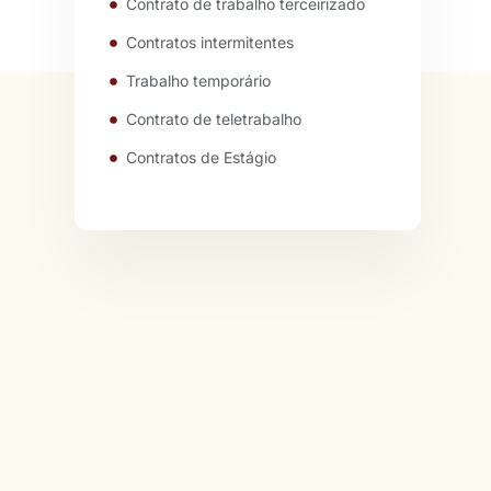
Contrato de trabalho terceirizado
Contratos intermitentes
Trabalho temporário
Contrato de teletrabalho
Contratos de Estágio
Contratos de trabalho: a importância de uma empresa de RH
Notícias e Insights
A importância de contratar uma empresa de RH
Plano de carreira: formas de crescer dentro de uma organização
Vaga para o período de festas é oportunidade para primeiro emprego
TRABALHE CONOSCO