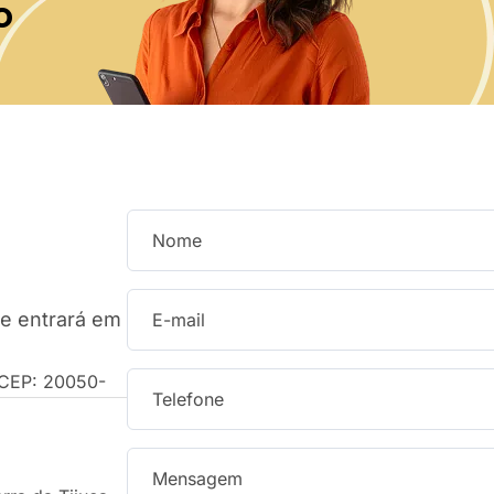
o
pe entrará em
o CEP: 20050-