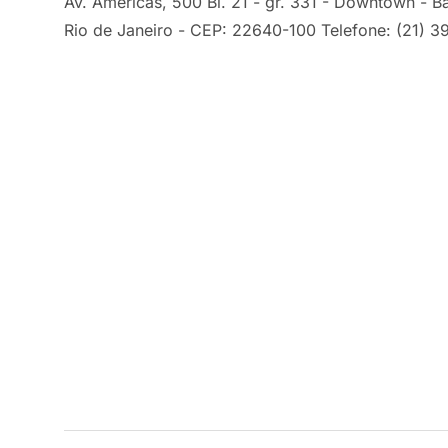
Av. Américas, 500 Bl. 21 - gr. 331 - Downtown - Ba
Rio de Janeiro - CEP: 22640-100 Telefone: (21) 